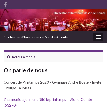
Orchestre d'harmonie de Vic-Le-Comte
Togg
navig
Retour à
Média
On parle de nous
Concert de Printemps 2023 – Gymnase André Boste – Invité
Groupe Taupless
L’harmonie a joliment fêté le printemps – Vic-le-Comte
(63270)